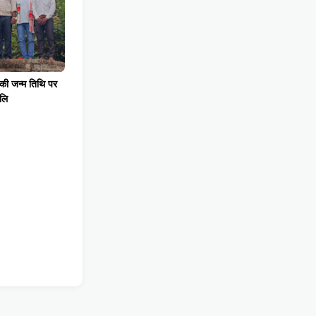
 की जन्म तिथि पर
जलि