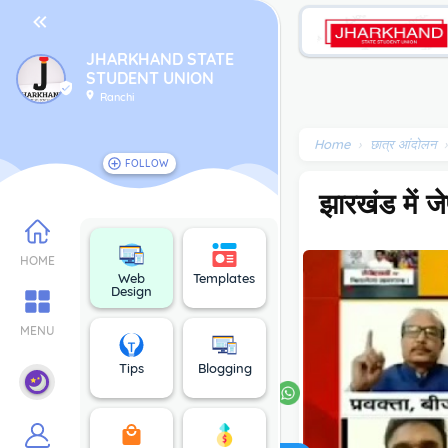
JHARKHAND STATE
STUDENT UNION
Ranchi
Home
›
छात्र आंदोलन
FOLLOW
झारखंड में 
About Us
HOME
Contact Us
Web
Templates
Design
Disclaimer
MENU
Privacy Policy
Tips
Blogging
Get our latest updates